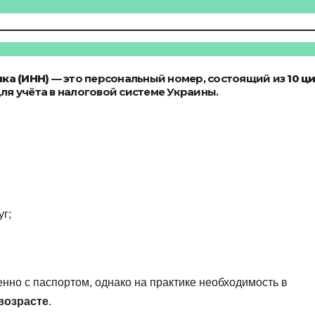
ка (ИНН)
— это персональный номер, состоящий из
10 ц
я учёта в налоговой системе Украины.
г;
енно с паспортом, однако на практике необходимость в
возрасте
.