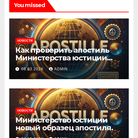
You missed
НОВОСТИ
Как проверить апостиль
Министерства юстиции
Украины онлайн.
08.03.2026
ADMIN
НОВОСТИ
Министерство юстиции
новый образец апостиля.