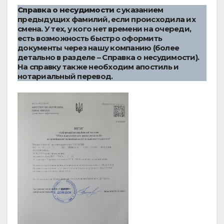
Справка о несудимости
с указанием
предыдущих фамилий, если происходила их
смена. У тех, у кого нет времени на очереди,
есть возможность быстро оформить
документы через нашу компанию (более
детально в разделе – Справка о несудимости).
На справку также необходим апостиль и
нотариальный перевод.