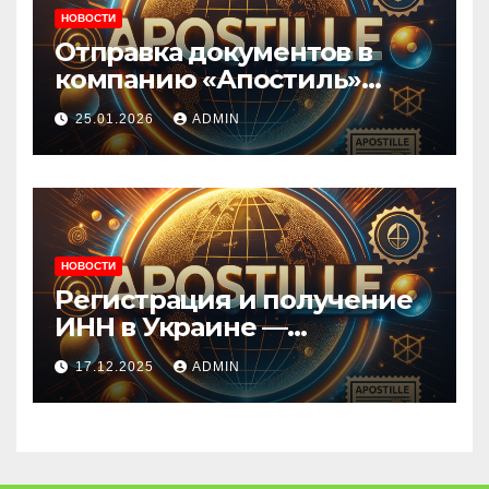
НОВОСТИ
Отправка документов в
компанию «Апостиль»
через Новую Почту.
25.01.2026
ADMIN
НОВОСТИ
Регистрация и получение
ИНН в Украине —
официально и удалённо.
17.12.2025
ADMIN